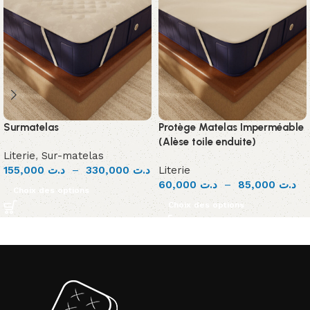
Surmatelas
Protège Matelas Imperméable
(Alèse toile enduite)
Literie
,
Sur-matelas
155,000
د.ت
–
330,000
د.ت
Literie
60,000
د.ت
–
85,000
د.ت
Choix des options
Choix des options