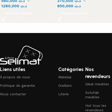
580,000
د.ت
–
370,000
د.ت
–
1.280,000
د.ت
850,000
د.ت
Choix des options
Choix des options
Liens utiles
Catégories
Nos
revendeurs
À propos de nous
Matelas
Ideal meubles
Politique de garantie
Oreillers
Sotufab
Nous contacter
Literie
meubles
Voir tous les
revendeurs