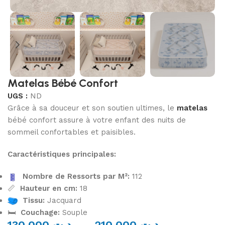
Matelas Bébé Confort
UGS :
ND
Grâce à sa douceur et son soutien ultimes, le
matelas
bébé confort assure à votre enfant des nuits de
sommeil confortables et paisibles.
Caractéristiques principales:
Nombre de Ressorts par M²:
112
📏
Hauteur en cm:
18
Tissu:
Jacquard
🛏️
Couchage:
Souple
130,000
د.ت
–
210,000
د.ت