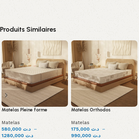
Produits Similaires
Matelas Pleine forme
Matelas Orthodos
Matelas
Matelas
580,000
د.ت
–
175,000
د.ت
–
1.280,000
د.ت
990,000
د.ت