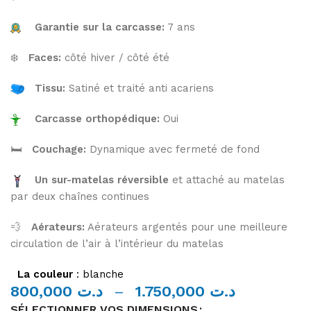
Garantie sur la carcasse:
7 ans
❄️
Faces:
côté hiver / côté été
Tissu:
Satiné et traité anti acariens
Carcasse orthopédique:
Oui
🛏️
Couchage:
Dynamique avec fermeté de fond
Un sur-matelas réversible
et attaché au matelas
par deux chaînes continues
💨
Aérateurs:
Aérateurs argentés pour une meilleure
circulation de l’air à l’intérieur du matelas
La couleur
: blanche
800,000
د.ت
–
1.750,000
د.ت
SÉLECTIONNER VOS DIMENSIONS
Alternative: