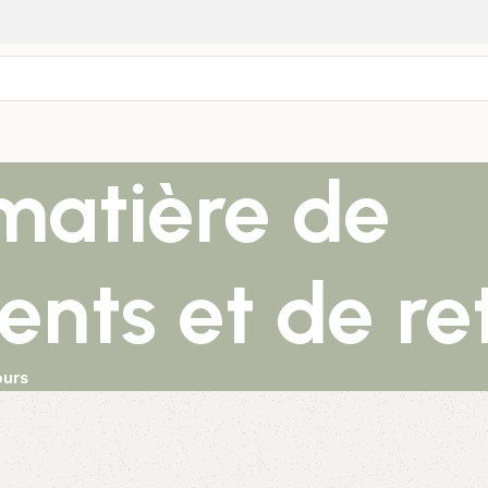
 matière de
nts et de re
ours